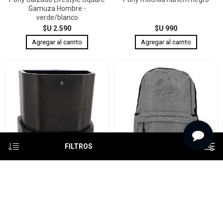
Gamuza Hombre -
verde/blanco
$U 2.590
$U 990
FILTROS
OONI REEMPLAZO DE PIE
Pony mochila harlem gris
HORNO KODA 16¨¨(40 cm)
$U 760
$U 990