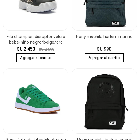
Fila champion disruptor velcro
Pony mochila harlem marino
bebe-niño negro/beige/oro
$U 2.450
$U 990
$U 2.690
Pony Calzado Lifestyle Square
Pony mochila harlem negro