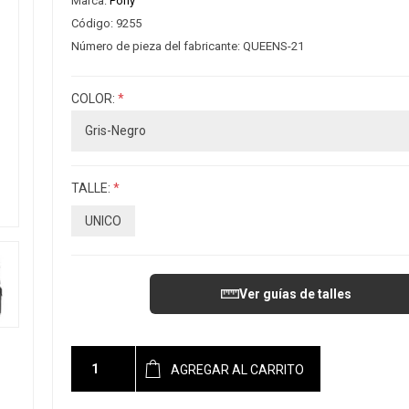
Marca:
Pony
Código:
9255
Número de pieza del fabricante:
QUEENS-21
COLOR:
*
TALLE:
*
UNICO
Ver guías de talles
AGREGAR AL CARRITO