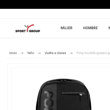
MUJER
HOMBRE
Inicio
Niño
Vuelta a clases
Pony mochila queens g