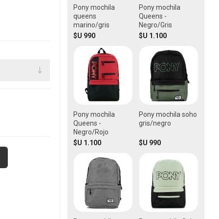
Pony mochila
Pony mochila
queens
Queens -
marino/gris
Negro/Gris
$U 990
$U 1.100
Pony mochila
Pony mochila soho
Queens -
gris/negro
Negro/Rojo
$U 1.100
$U 990