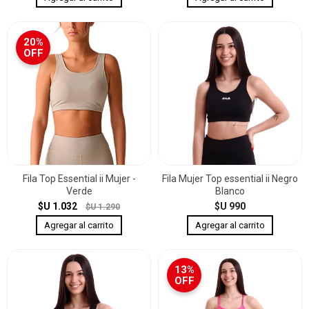
20%
OFF
Fila Top Essential ii Mujer -
Fila Mujer Top essential ii Negro
Verde
Blanco
$U 1.032
$U 990
$U 1.290
13%
OFF