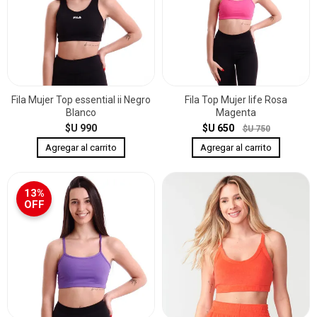
Fila Mujer Top essential ii Negro
Fila Top Mujer life Rosa
Blanco
Magenta
$U 990
$U 650
$U 750
13%
OFF