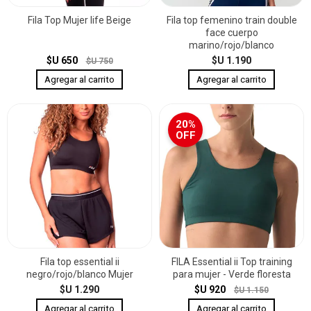
Fila Top Mujer life Beige
Fila top femenino train double
face cuerpo
marino/rojo/blanco
$U 650
$U 1.190
$U 750
20%
OFF
Fila top essential ii
FILA Essential ii Top training
negro/rojo/blanco Mujer
para mujer - Verde floresta
$U 1.290
$U 920
$U 1.150