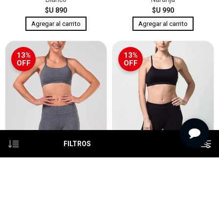
$U 890
$U 990
13%
13%
OFF
OFF
FILTROS
Fila Top Mujer Life Gris
Fila Top mujer life black
$U 650
$U 650
$U 750
$U 750