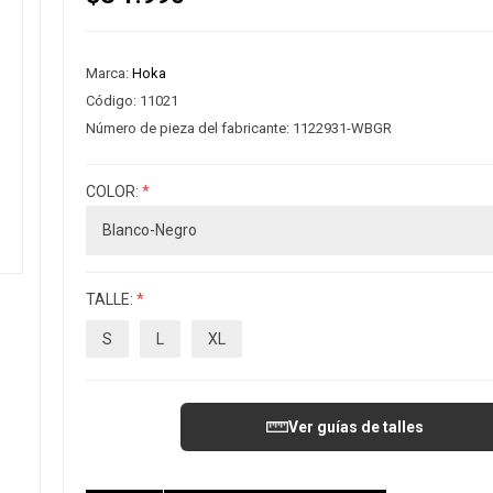
Marca:
Hoka
Código:
11021
Número de pieza del fabricante:
1122931-WBGR
COLOR:
*
TALLE:
*
S
L
XL
Ver guías de talles