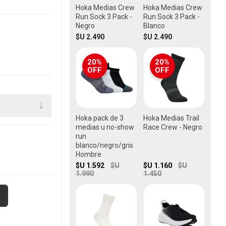
Hoka Medias Crew
Hoka Medias Crew
Run Sock 3 Pack -
Run Sock 3 Pack -
Negro
Blanco
$U 2.490
$U 2.490
20%
20%
OFF
OFF
Hoka pack de 3
Hoka Medias Trail
medias u no-show
Race Crew - Negro
run
blanco/negro/gris
Hombre
$U 1.592
$U
$U 1.160
$U
1.990
1.450