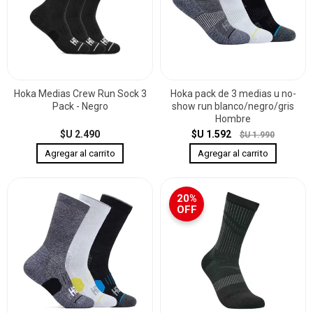
Hoka Medias Crew Run Sock 3
Hoka pack de 3 medias u no-
Pack - Negro
show run blanco/negro/gris
Hombre
$U 2.490
$U 1.592
$U 1.990
20%
OFF