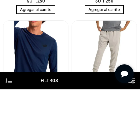
$U 1.250
$U 1.250
FILTROS
Lotto Buzo Manga larga de
Lotto Pantalon EMPO - Kaki
Hombre FABIAN - Marino
$U 1.590
$U 2.090