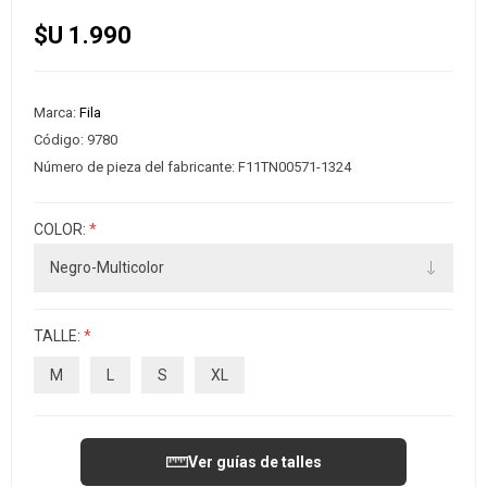
$U 1.990
Marca:
Fila
Código:
9780
Número de pieza del fabricante:
F11TN00571-1324
COLOR:
*
TALLE:
*
M
L
S
XL
Ver guías de talles