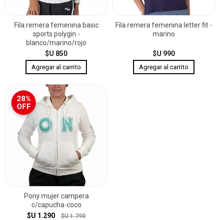
Fila remera femenina basic
Fila remera femenina letter fit -
sports polygin -
marino
blanco/marino/rojo
$U 850
$U 990
28%
OFF
Pony mujer campera
c/capucha-coco
$U 1.290
$U 1.790