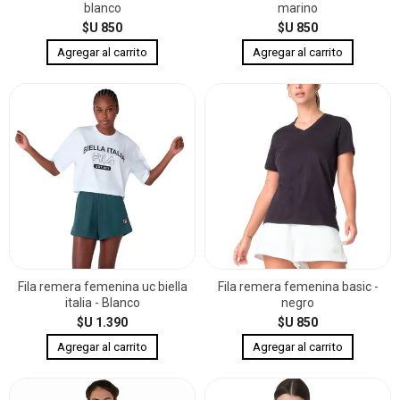
blanco
marino
$U 850
$U 850
Fila remera femenina uc biella
Fila remera femenina basic -
italia - Blanco
negro
$U 1.390
$U 850