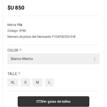
$U 850
Marca:
Fila
Código:
9793
Número de pieza del fabricante:
F12AT00720-518
COLOR:
*
TALLE:
*
XL
S
M
L
Ver guías de talles