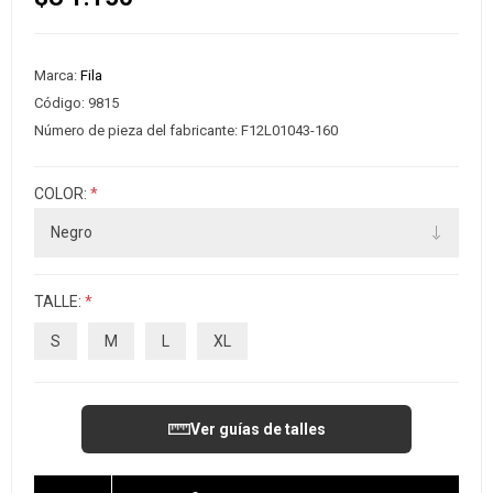
Marca:
Fila
Código:
9815
Número de pieza del fabricante:
F12L01043-160
COLOR:
*
TALLE:
*
S
M
L
XL
Ver guías de talles