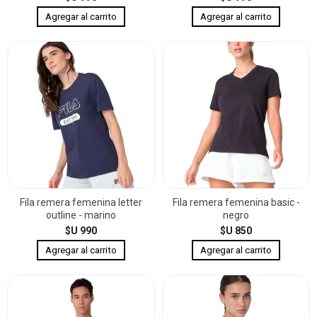
Fila remera femenina letter
Fila remera femenina basic -
outline - marino
negro
$U 990
$U 850