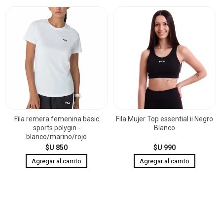
Fila remera femenina basic
Fila Mujer Top essential ii Negro
sports polygin -
Blanco
blanco/marino/rojo
$U 850
$U 990