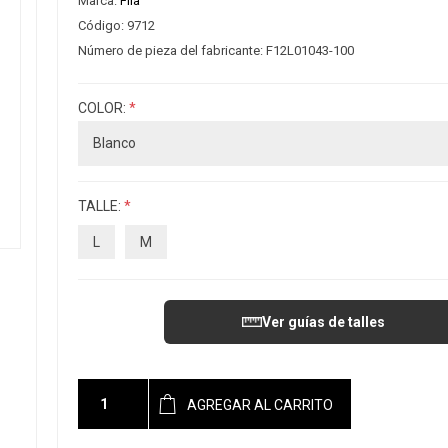
Marca:
Fila
Código:
9712
Número de pieza del fabricante:
F12L01043-100
COLOR:
*
TALLE:
*
L
M
Ver guías de talles
AGREGAR AL CARRITO