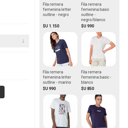
Fila remera
Fila remera
femenina letter
femenina basic
outline - negro
outline -
negro/blanco
$U 1.150
$U 990
Fila remera
Fila remera
femenina letter
femenina basic -
outline - marino
blanco
$U 990
$U 850