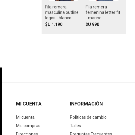
Fila remera
Fila remera
masculina outline
femenina letter fit
logos - blanco
- marino
$U 1.190
$U 990
MI CUENTA
INFORMACIÓN
Mi cuenta
Políticas de cambio
Mis compras
Talles
Direcciones
Preguntas Frecuentes