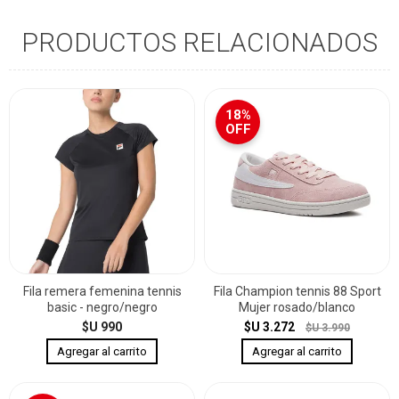
PRODUCTOS RELACIONADOS
18%
OFF
Fila remera femenina tennis
Fila Champion tennis 88 Sport
basic - negro/negro
Mujer rosado/blanco
$U 990
$U 3.272
$U 3.990