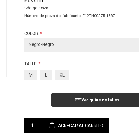
Marca:
Fila
Código:
9828
Número de pieza del fabricante:
F12TN00275-1587
COLOR:
*
TALLE:
*
M
L
XL
Ver guías de talles
AGREGAR AL CARRITO