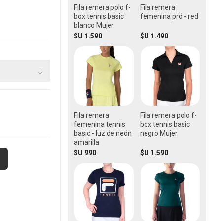
Fila remera polo f-
Fila remera
box tennis basic
femenina pró - red
blanco Mujer
$U 1.590
$U 1.490
Fila remera
Fila remera polo f-
femenina tennis
box tennis basic
basic - luz de neón
negro Mujer
amarilla
$U 990
$U 1.590