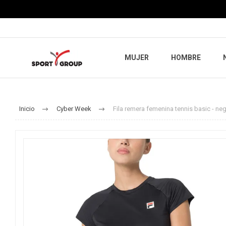
MUJER
HOMBRE
Inicio
Cyber Week
Fila remera femenina tennis basic - ne