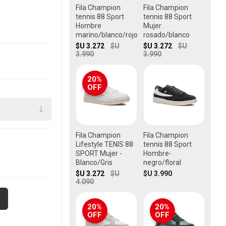
Fila Champion
Fila Champion
tennis 88 Sport
tennis 88 Sport
Hombre
Mujer
marino/blanco/rojo
rosado/blanco
$U 3.272
$U
$U 3.272
$U
3.990
3.990
20%
OFF
Fila Champion
Fila Champion
Lifestyle TENIS 88
tennis 88 Sport
SPORT Mujer -
Hombre-
Blanco/Gris
negro/floral
$U 3.272
$U
$U 3.990
4.090
20%
20%
OFF
OFF