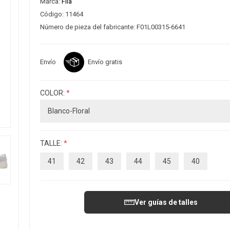
Marca:
Fila
Código:
11464
Número de pieza del fabricante:
F01L00315-6641
Envío
Envío gratis
COLOR:
*
TALLE:
*
41
42
43
44
45
40
Ver guías de talles