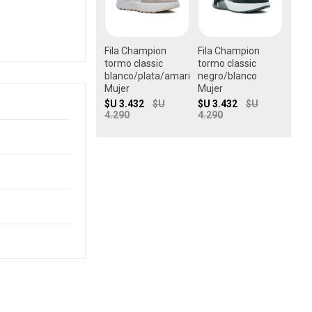
Fila Champion
Fila Champion
tormo classic
tormo classic
blanco/plata/amarillo
negro/blanco
Mujer
Mujer
$U 3.432
$U
$U 3.432
$U
4.290
4.290