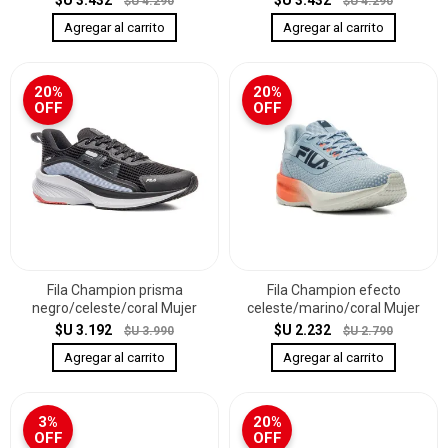
$U 3.432
$U 3.432
$U 4.290
$U 4.290
20%
20%
OFF
OFF
Fila Champion prisma
Fila Champion efecto
negro/celeste/coral Mujer
celeste/marino/coral Mujer
$U 3.192
$U 2.232
$U 3.990
$U 2.790
3%
20%
OFF
OFF