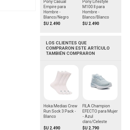
Pony Casual
Pony Lifestyle
Empire para
M100 II para
Hombre -
Hombre -
Blanco/Negro
Blanco/Blanco
$U 2.490
$U 2.490
LOS CLIENTES QUE
COMPRARON ESTE ARTÍCULO
TAMBIÉN COMPRARON
Hoka Medias Crew
FILA Champion
Run Sock 3 Pack -
EFECTO para Mujer
Blanco
- Azul
claro/Celeste
$U 2.490
$U 2.790