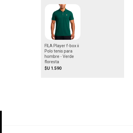
FILA Player f-box ii
Polo tenis para
hombre - Verde
floresta
$U 1.590