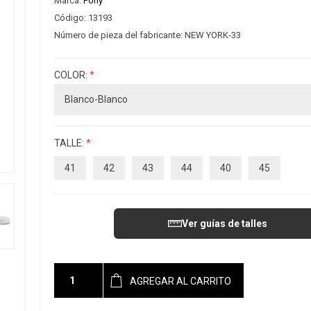
Marca:
Pony
Código:
13193
Número de pieza del fabricante:
NEW YORK-33
COLOR:
*
TALLE:
*
41
42
43
44
40
45
Ver guías de talles
AGREGAR AL CARRITO