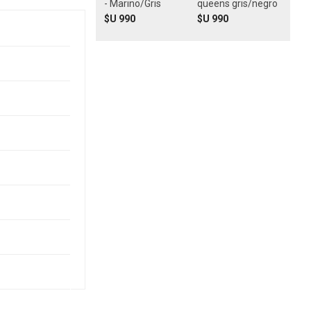
- Marino/Gris
queens gris/negro
$U 990
$U 990