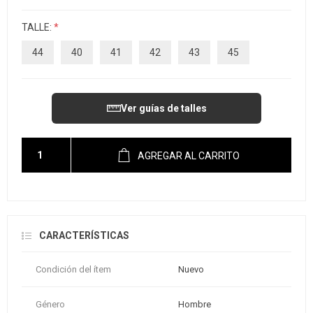
TALLE:
*
44
40
41
42
43
45
Ver guías de talles
AGREGAR AL CARRITO
CARACTERÍSTICAS
Condición del ítem
Nuevo
Género
Hombre