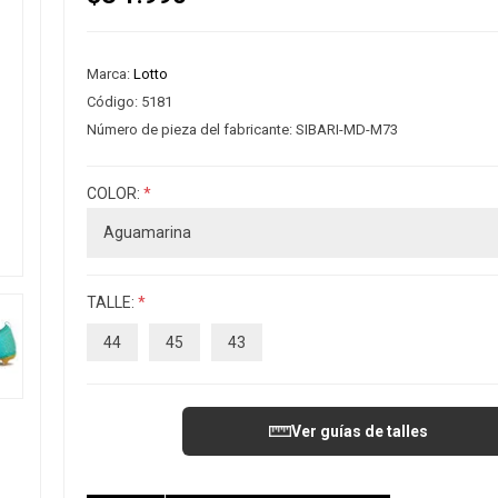
Marca:
Lotto
Código:
5181
Número de pieza del fabricante:
SIBARI-MD-M73
COLOR:
*
TALLE:
*
44
45
43
Ver guías de talles