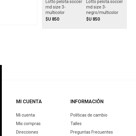
Lotto pelota soccer
Lotto pelota soccer
md size 3-
md size 3-
multicolor
negro/multicolor
$U 850
$U 850
MI CUENTA
INFORMACIÓN
Mi cuenta
Políticas de cambio
Mis compras
Talles
Direcciones
Preguntas Frecuentes