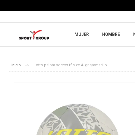
MUJER
HOMBRE
Inicio
Lotto pelota soccer tf size 4- gris/amarillo