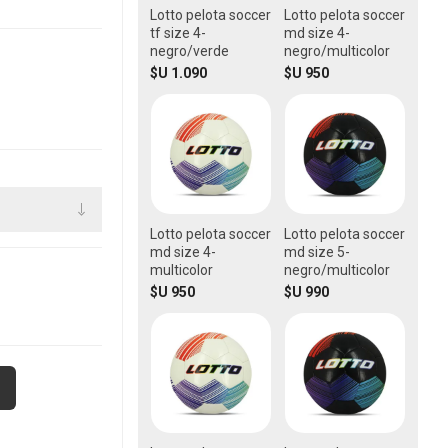
Lotto pelota soccer
Lotto pelota soccer
tf size 4-
md size 4-
negro/verde
negro/multicolor
$U 1.090
$U 950
Lotto pelota soccer
Lotto pelota soccer
md size 4-
md size 5-
multicolor
negro/multicolor
$U 950
$U 990