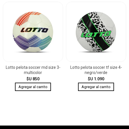
Lotto pelota soccer md size 3-
Lotto pelota soccer tf size 4-
multicolor
negro/verde
$U 850
$U 1.090