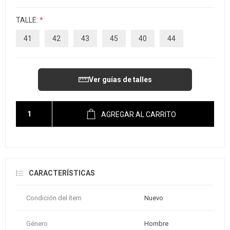
TALLE:
*
41
42
43
45
40
44
Ver guías de talles
AGREGAR AL CARRITO
CARACTERÍSTICAS
Condición del ítem
Nuevo
Género
Hombre