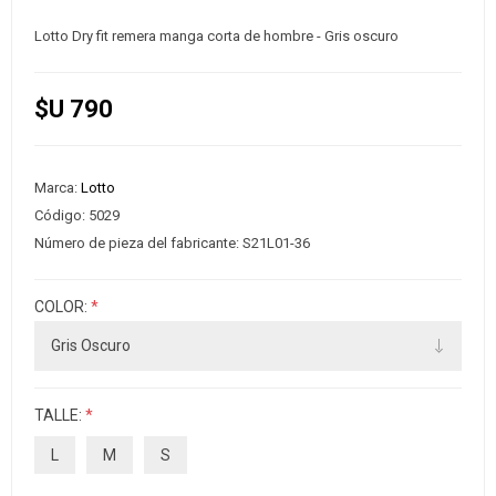
Lotto Dry fit remera manga corta de hombre - Gris oscuro
$U 790
Marca:
Lotto
Código:
5029
Número de pieza del fabricante:
S21L01-36
COLOR:
*
TALLE:
*
L
M
S