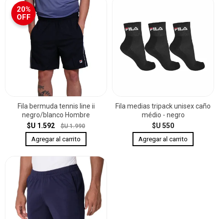
20%
OFF
Fila bermuda tennis line ii
Fila medias tripack unisex caño
negro/blanco Hombre
médio - negro
$U 1.592
$U 550
$U 1.990