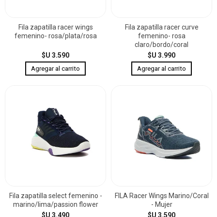
Fila zapatilla racer wings
Fila zapatilla racer curve
femenino- rosa/plata/rosa
femenino- rosa
claro/bordo/coral
$U 3.590
$U 3.990
Fila zapatilla select femenino -
FILA Racer Wings Marino/Coral
marino/lima/passion flower
- Mujer
$U 3.490
$U 3.590