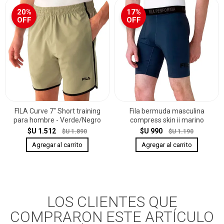
20%
17%
OFF
OFF
FILA Curve 7" Short training
Fila bermuda masculina
para hombre - Verde/Negro
compress skin ii marino
$U 1.512
$U 990
$U 1.890
$U 1.190
LOS CLIENTES QUE
COMPRARON ESTE ARTÍCULO