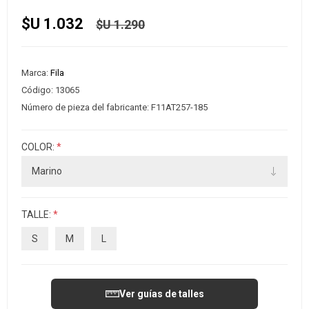
$U 1.032
$U 1.290
Marca:
Fila
Código:
13065
Número de pieza del fabricante:
F11AT257-185
COLOR:
*
TALLE:
*
S
M
L
Ver guías de talles