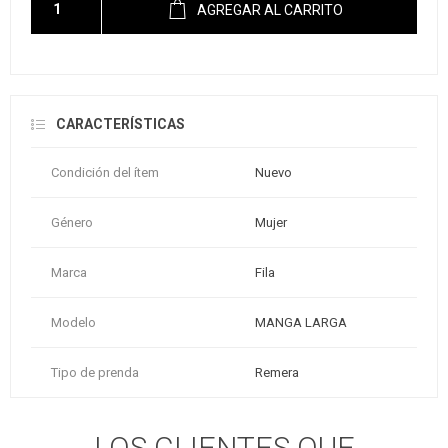
AGREGAR AL CARRITO
CARACTERÍSTICAS
Condición del ítem
Nuevo
Género
Mujer
Marca
Fila
Modelo
MANGA LARGA
Tipo de prenda
Remera
LOS CLIENTES QUE