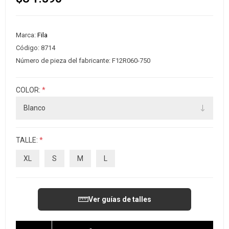
Marca:
Fila
Código:
8714
Número de pieza del fabricante:
F12R060-750
COLOR:
*
TALLE:
*
XL
S
M
L
Ver guías de talles