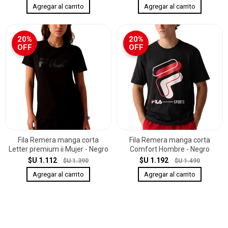
20%
20%
OFF
OFF
Fila Remera manga corta
Fila Remera manga corta
Letter premium ii Mujer - Negro
Comfort Hombre - Negro
$U 1.112
$U 1.192
$U 1.390
$U 1.490