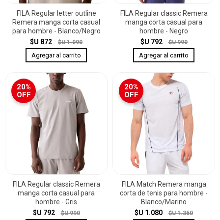
FILA Regular letter outline
FILA Regular classic Remera
Remera manga corta casual
manga corta casual para
para hombre - Blanco/Negro
hombre - Negro
$U 872
$U 792
$U 1.090
$U 990
20%
20%
OFF
OFF
FILA Regular classic Remera
FILA Match Remera manga
manga corta casual para
corta de tenis para hombre -
hombre - Gris
Blanco/Marino
$U 792
$U 1.080
$U 990
$U 1.350