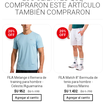
COMPRARON ESTE ARTÍCULO
TAMBIÉN COMPRARON
20%
20%
OFF
OFF
FILA Melange ii Remera de
FILA Match 8" Bermuda de
training para hombre -
tenis para hombre -
Celeste/Aguamarina
Blanco/Marino
$U 952
$U 1.432
$U 1.190
$U 1.790