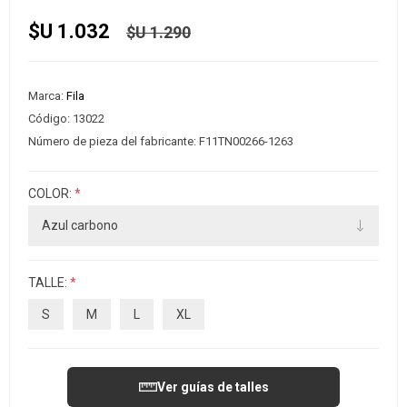
$U 1.032
$U 1.290
Marca:
Fila
Código:
13022
Número de pieza del fabricante:
F11TN00266-1263
COLOR:
*
TALLE:
*
S
M
L
XL
Ver guías de talles