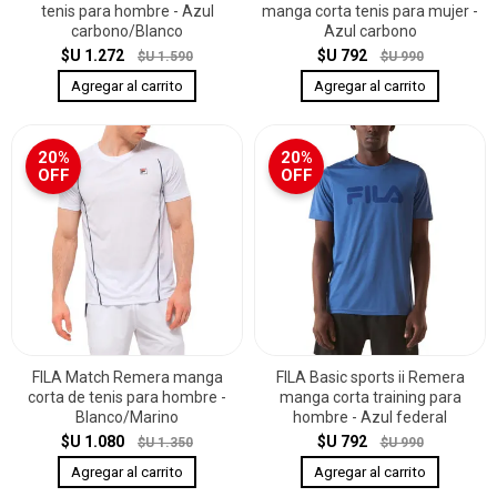
tenis para hombre - Azul
manga corta tenis para mujer -
carbono/Blanco
Azul carbono
$U 1.272
$U 792
$U 1.590
$U 990
20%
20%
OFF
OFF
FILA Match Remera manga
FILA Basic sports ii Remera
corta de tenis para hombre -
manga corta training para
Blanco/Marino
hombre - Azul federal
$U 1.080
$U 792
$U 1.350
$U 990