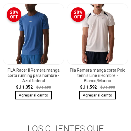
20%
20%
OFF
OFF
FILA Racer ii Remera manga
Fila Remera manga corta Polo
corta running para hombre -
tennis Line ii Hombre -
Azul federal
Blanco/Marino
$U 1.352
$U 1.592
$U 1.690
$U 1.990
LOS CLIENTES QUE