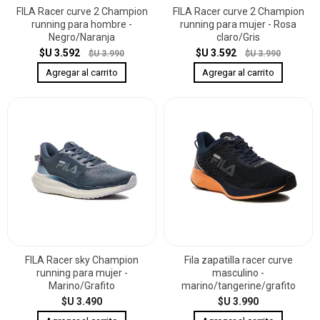
FILA Racer curve 2 Champion
FILA Racer curve 2 Champion
running para hombre -
running para mujer - Rosa
Negro/Naranja
claro/Gris
$U 3.592
$U 3.592
$U 3.990
$U 3.990
FILA Racer sky Champion
Fila zapatilla racer curve
running para mujer -
masculino -
Marino/Grafito
marino/tangerine/grafito
$U 3.490
$U 3.990