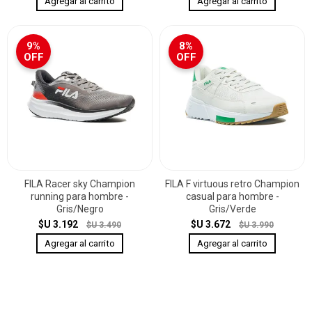
9%
8%
OFF
OFF
FILA Racer sky Champion
FILA F virtuous retro Champion
running para hombre -
casual para hombre -
Gris/Negro
Gris/Verde
$U 3.192
$U 3.672
$U 3.490
$U 3.990