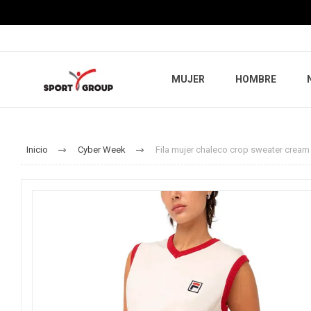
MUJER
HOMBRE
Inicio
Cyber Week
Fila mujer chaleco crop sweater cream