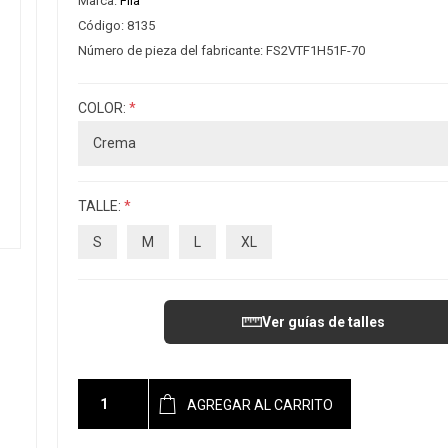
Marca:
Fila
Código:
8135
Número de pieza del fabricante:
FS2VTF1H51F-70
COLOR:
*
TALLE:
*
S
M
L
XL
Ver guías de talles
AGREGAR AL CARRITO