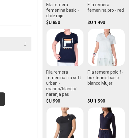
Fila remera
Fila remera
femenina basic -
femenina pró - red
chile rojo
$U 850
$U 1.490
Fila remera
Fila remera polo f-
femenina fila soft
box tennis basic
urban -
blanco Mujer
marino/blanco/
naranja pas
$U 990
$U 1.590