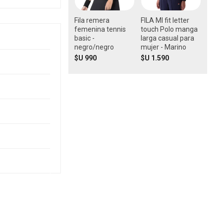
Fila remera
FILA Ml fit letter
femenina tennis
touch Polo manga
basic -
larga casual para
negro/negro
mujer - Marino
$U 990
$U 1.590