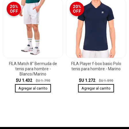
20%
20%
OFF
OFF
FILA Match 8" Bermuda de
FILA Player f-box basic Polo
tenis para hombre -
tenis para hombre - Marino
Blanco/Marino
$U 1.432
$U 1.272
$U 1.790
$U 1.590