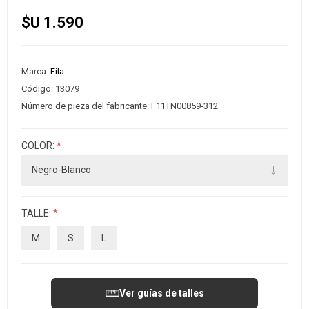
$U 1.590
Marca:
Fila
Código:
13079
Número de pieza del fabricante:
F11TN00859-312
COLOR:
*
TALLE:
*
M
S
L
Ver guías de talles