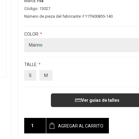
Marca:
Fila
Código:
13027
Número de pieza del fabricante:
F11TN00855-140
COLOR:
*
TALLE:
*
S
M
Ver guías de talles
AGREGAR AL CARRITO