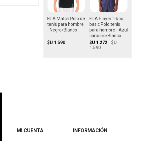
FILA Match Polo de
FILA Player f-box
tenis para hombre
basic Polo tenis
- Negro/Blanco
para hombre - Azul
carbono/Blanco
$U 1.590
$U 1.272
$U
1.590
MI CUENTA
INFORMACIÓN