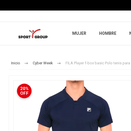
MUJER
HOMBRE
Inicio
Cyber Week
FILA Player f-box basic Polo tenis par
20%
OFF