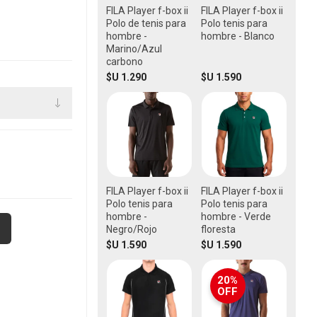
FILA Player f-box ii
FILA Player f-box ii
Polo de tenis para
Polo tenis para
hombre -
hombre - Blanco
Marino/Azul
carbono
$U 1.290
$U 1.590
FILA Player f-box ii
FILA Player f-box ii
Polo tenis para
Polo tenis para
hombre -
hombre - Verde
Negro/Rojo
floresta
$U 1.590
$U 1.590
20%
OFF