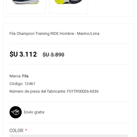
Fila Champion Training RIDE Hombre - Marino/Lima
$U 3.112
$U 3.890
Marca:
Fila
Código:
12461
Número de pieza del fabricante:
F01TR00026-6336
Envío gratis
COLOR:
*