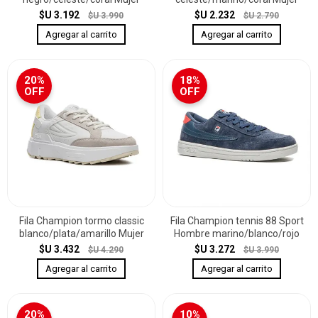
$U 3.192
$U 2.232
$U 3.990
$U 2.790
20%
18%
OFF
OFF
Fila Champion tormo classic
Fila Champion tennis 88 Sport
blanco/plata/amarillo Mujer
Hombre marino/blanco/rojo
$U 3.432
$U 3.272
$U 4.290
$U 3.990
20%
10%