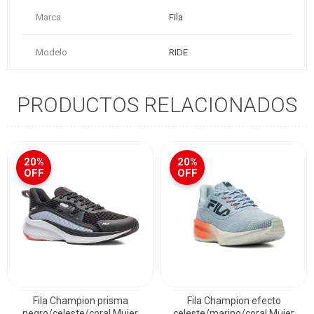
Marca
Fila
Modelo
RIDE
PRODUCTOS RELACIONADOS
20%
20%
OFF
OFF
Fila Champion prisma
Fila Champion efecto
negro/celeste/coral Mujer
celeste/marino/coral Mujer