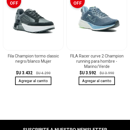
OFF
OFF
Fila Champion tormo classic
FILA Racer curve 2 Champion
negro/blanco Mujer
running para hombre -
Marino/Verde
$U 3.432
$U 3.592
$U 4.290
$U 3.990
SUSCRIBITE A NUESTRO NEWSLETTER