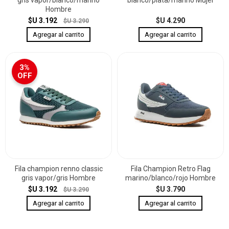
Hombre
$U 3.192
$U 4.290
$U 3.290
3%
OFF
Fila champion renno classic
Fila Champion Retro Flag
gris vapor/gris Hombre
marino/blanco/rojo Hombre
$U 3.192
$U 3.790
$U 3.290