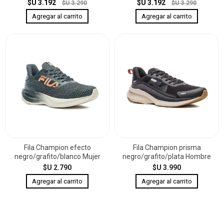
$U 3.192
$U 3.192
$U 3.290
$U 3.290
Fila Champion efecto
Fila Champion prisma
negro/grafito/blanco Mujer
negro/grafito/plata Hombre
$U 2.790
$U 3.990