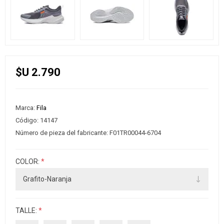
$U 2.790
Marca:
Fila
Código:
14147
Número de pieza del fabricante:
F01TR00044-6704
COLOR:
*
TALLE:
*