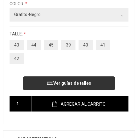
COLOR:
*
TALLE:
*
43
44
45
39
40
41
42
Ver guías de talles
AGREGAR AL CARRITO