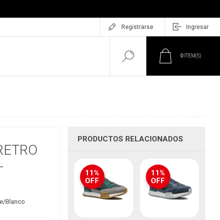
Registrarse
Ingresar
0
ITEM(S)
PRODUCTOS RELACIONADOS
RETRO
-
11%
11%
OFF
OFF
ge/Blanco