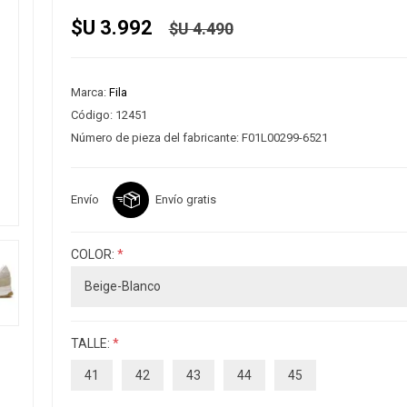
$U 3.992
$U 4.490
Marca:
Fila
Código:
12451
Número de pieza del fabricante:
F01L00299-6521
Envío
Envío gratis
COLOR:
*
TALLE:
*
41
42
43
44
45