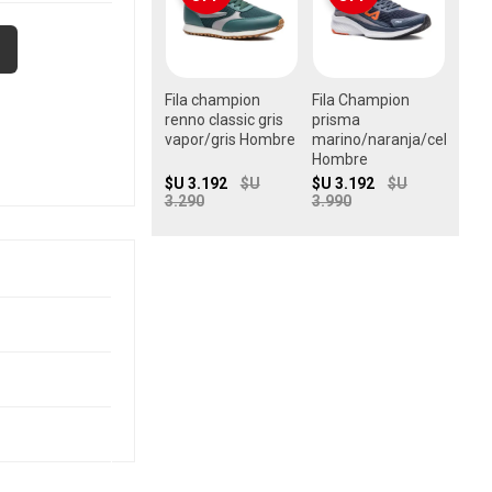
Fila champion
Fila Champion
renno classic gris
prisma
vapor/gris Hombre
marino/naranja/celeste
Hombre
$U 3.192
$U
$U 3.192
$U
3.290
3.990