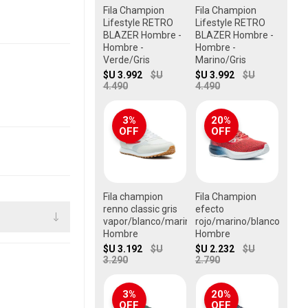
Fila Champion
Fila Champion
Lifestyle RETRO
Lifestyle RETRO
BLAZER Hombre -
BLAZER Hombre -
Hombre -
Hombre -
Verde/Gris
Marino/Gris
$U 3.992
$U
$U 3.992
$U
4.490
4.490
3%
20%
OFF
OFF
Fila champion
Fila Champion
renno classic gris
efecto
vapor/blanco/marino
rojo/marino/blanco
Hombre
Hombre
$U 3.192
$U
$U 2.232
$U
3.290
2.790
3%
20%
OFF
OFF