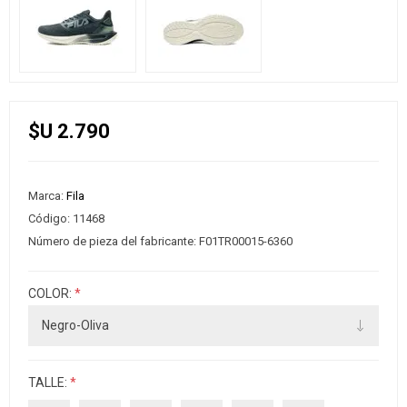
$U 2.790
Marca:
Fila
Código:
11468
Número de pieza del fabricante:
F01TR00015-6360
COLOR:
*
TALLE:
*