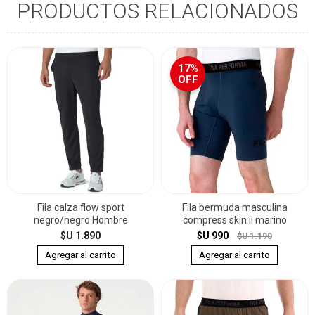
PRODUCTOS RELACIONADOS
17%
OFF
Fila calza flow sport
Fila bermuda masculina
negro/negro Hombre
compress skin ii marino
$U 1.890
$U 990
$U 1.190