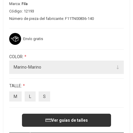
Marca:
Fila
Código:
12193
Número de pieza del fabricante:
F11TN00836-140
Envío gratis
COLOR:
*
TALLE:
*
M
L
S
Ver guías de talles