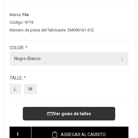
Marca:
Fila
Código:
9719
Número de pieza del fabricante:
SM090161-312
COLOR:
*
TALLE:
*
L
M
Ver guías de talles
AGREGAR AL CARRITO