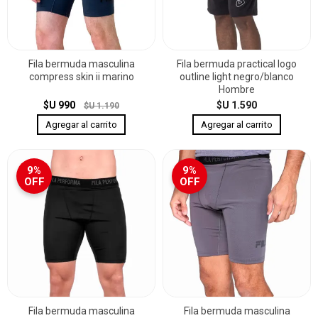
Fila bermuda masculina
Fila bermuda practical logo
compress skin ii marino
outline light negro/blanco
Hombre
$U 990
$U 1.590
$U 1.190
9%
9%
OFF
OFF
Fila bermuda masculina
Fila bermuda masculina