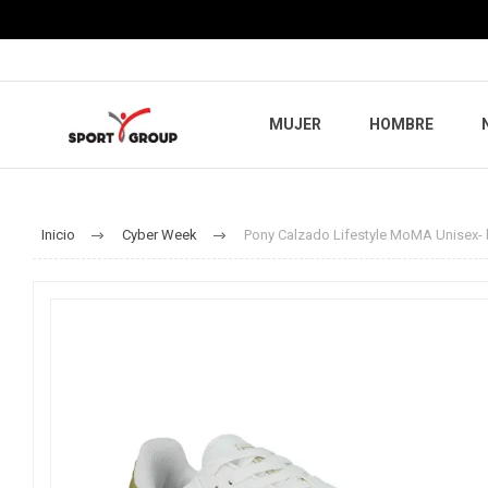
MUJER
HOMBRE
Inicio
Cyber Week
Pony Calzado Lifestyle MoMA Unisex-