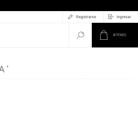
Registrarse
Ingresar
0
ITEM(S)
 '