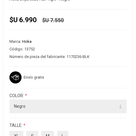
$U 6.990
$U 7.550
Marca:
Hoka
Código:
13752
Número de pieza del fabricante:
1170236-BLK
Envío gratis
COLOR:
*
TALLE:
*