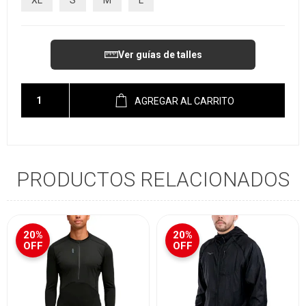
XL
S
M
L
Ver guías de talles
AGREGAR AL CARRITO
PRODUCTOS RELACIONADOS
20%
20%
OFF
OFF