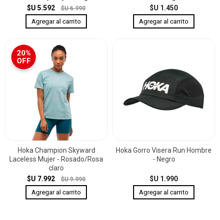
$U 5.592
$U 1.450
$U 6.990
20%
OFF
Hoka Champion Skyward
Hoka Gorro Visera Run Hombre
Laceless Mujer - Rosado/Rosa
- Negro
claro
$U 7.992
$U 1.990
$U 9.990