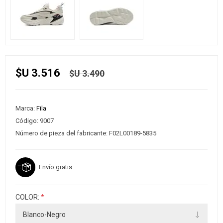
$U 3.516
$U 3.490
Marca:
Fila
Código:
9007
Número de pieza del fabricante:
F02L00189-5835
Envío gratis
COLOR:
*