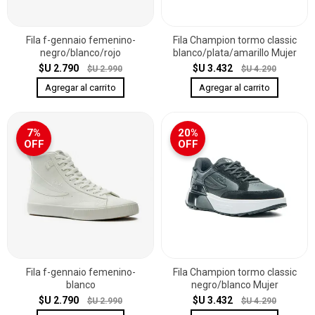
Fila f-gennaio femenino-
Fila Champion tormo classic
negro/blanco/rojo
blanco/plata/amarillo Mujer
$U 2.790
$U 3.432
$U 2.990
$U 4.290
7%
20%
OFF
OFF
Fila f-gennaio femenino-
Fila Champion tormo classic
blanco
negro/blanco Mujer
$U 2.790
$U 3.432
$U 2.990
$U 4.290