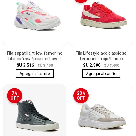
Fila zapatilla rt-low femenino
Fila Lifestyle acd classic se
blanco/rosa/passion flower
femenino- rojo/blanco
$U 3.516
$U 2.590
$U 3.490
$U 3.490
7%
20%
OFF
OFF