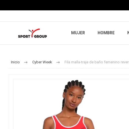
MUJER
HOMBRE
Inicio
Cyber Week
Fila malla-traje de baño femenino reve