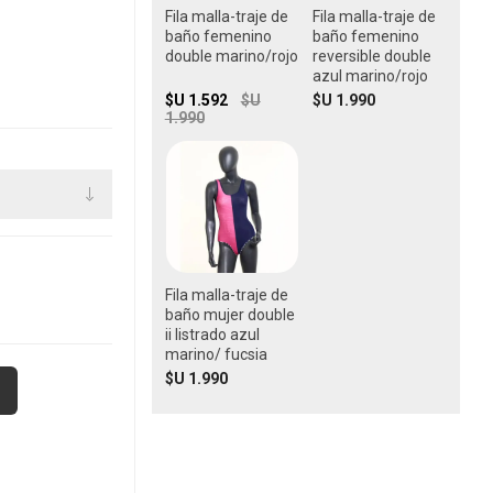
Fila malla-traje de
Fila malla-traje de
baño femenino
baño femenino
double marino/rojo
reversible double
azul marino/rojo
$U 1.592
$U
$U 1.990
1.990
Fila malla-traje de
baño mujer double
ii listrado azul
marino/ fucsia
$U 1.990