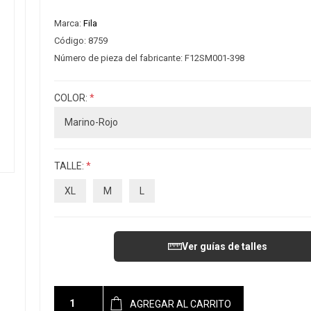
Marca:
Fila
Código:
8759
Número de pieza del fabricante:
F12SM001-398
COLOR:
*
TALLE:
*
XL
M
L
Ver guías de talles
AGREGAR AL CARRITO