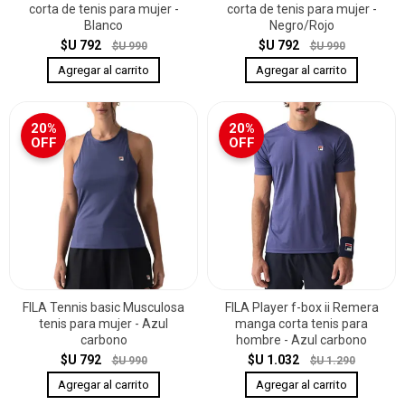
corta de tenis para mujer -
corta de tenis para mujer -
Blanco
Negro/Rojo
$U 792
$U 792
$U 990
$U 990
20%
20%
OFF
OFF
FILA Tennis basic Musculosa
FILA Player f-box ii Remera
tenis para mujer - Azul
manga corta tenis para
carbono
hombre - Azul carbono
$U 792
$U 1.032
$U 990
$U 1.290