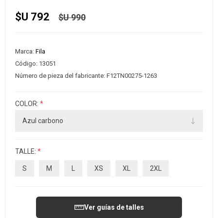
$U 792
$U 990
Marca:
Fila
Código:
13051
Número de pieza del fabricante:
F12TN00275-1263
COLOR:
*
TALLE:
*
S
M
L
XS
XL
2XL
Ver guías de talles