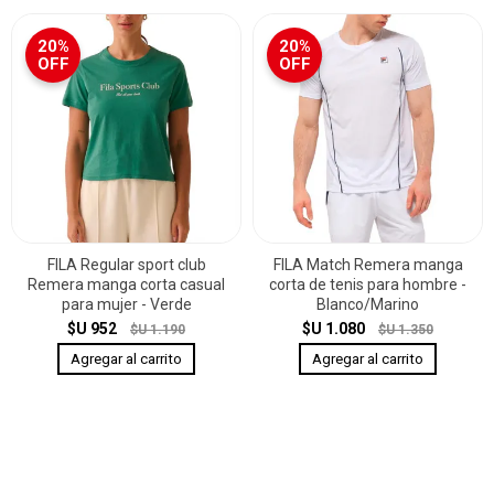
20%
20%
OFF
OFF
FILA Regular sport club
FILA Match Remera manga
Remera manga corta casual
corta de tenis para hombre -
para mujer - Verde
Blanco/Marino
$U 952
$U 1.080
$U 1.190
$U 1.350