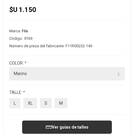
$U 1.150
Marca:
Fila
Código:
9769
Número de pieza del fabricante:
F11R00232-140
COLOR:
*
TALLE:
*
L
XL
S
M
Ver guías de talles