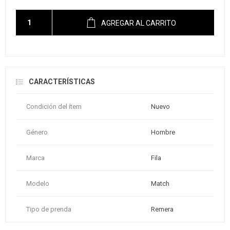
AGREGAR AL CARRITO
CARACTERÍSTICAS
Condición del ítem
Nuevo
Género
Hombre
Marca
Fila
Modelo
Match
Tipo de prenda
Remera