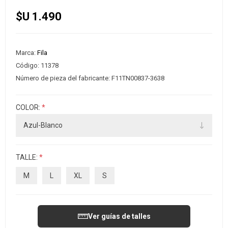
$U 1.490
Marca:
Fila
Código:
11378
Número de pieza del fabricante:
F11TN00837-3638
COLOR:
*
TALLE:
*
M
L
XL
S
Ver guías de talles