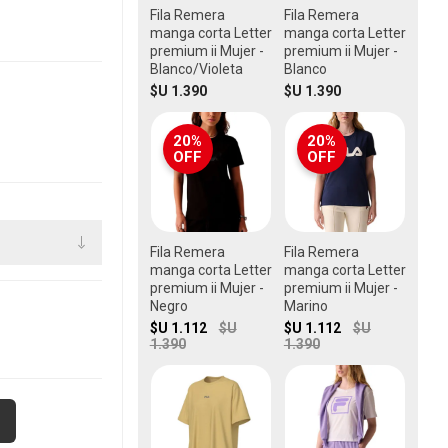
Fila Remera
Fila Remera
manga corta Letter
manga corta Letter
premium ii Mujer -
premium ii Mujer -
Blanco/Violeta
Blanco
$U 1.390
$U 1.390
20%
20%
OFF
OFF
Fila Remera
Fila Remera
manga corta Letter
manga corta Letter
premium ii Mujer -
premium ii Mujer -
Negro
Marino
$U 1.112
$U
$U 1.112
$U
1.390
1.390