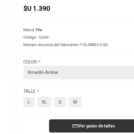
$U 1.390
Marca:
Fila
Código:
12264
Número de pieza del fabricante:
F12L00825-3162
COLOR:
*
TALLE:
*
L
XL
S
M
Ver guías de talles